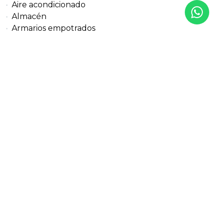
Aire acondicionado
Almacén
Armarios empotrados
Ascensor
Barbacoa
Cerca de la ciudad
Cerca del golf
Cocina americana
Cocina totalmente equipada
Colegios cerca
Completamente amueblado
Comunidad cerrada
Cristal doble
Cámaras de vigilancia
Dentro del Golf Resort
Excelente estado
Garaje incluido
Parque infantil cercano
Recientemente renovado