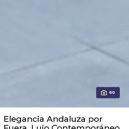
60
Elegancia Andaluza por
Fuera, Lujo Contemporáneo