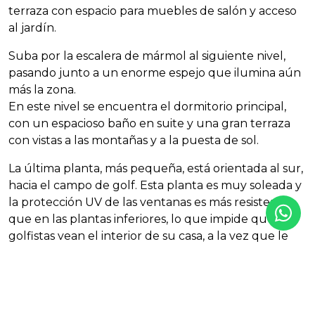
terraza con espacio para muebles de salón y acceso
al jardín.
Suba por la escalera de mármol al siguiente nivel,
pasando junto a un enorme espejo que ilumina aún
más la zona.
En este nivel se encuentra el dormitorio principal,
con un espacioso baño en suite y una gran terraza
con vistas a las montañas y a la puesta de sol.
La última planta, más pequeña, está orientada al sur,
hacia el campo de golf. Esta planta es muy soleada y
la protección UV de las ventanas es más resistente
que en las plantas inferiores, lo que impide que los
golfistas vean el interior de su casa, a la vez que le
permite disfrutar de las vistas durante todo el día.
En el jardín, encontrará una gran piscina de 10 × 5 m
en el patio delantero, con amplio espacio para una
amplia zona de estar rodeada de hermosas plantas y