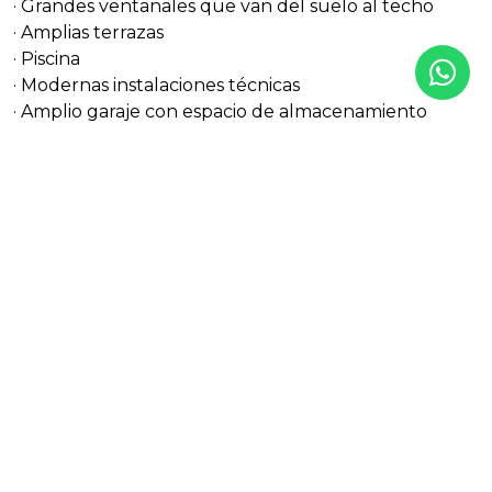
· Grandes ventanales que van del suelo al techo
· Amplias terrazas
· Piscina
· Modernas instalaciones técnicas
· Amplio garaje con espacio de almacenamiento
adicional
· Aseo exterior con acceso directo desde la zona de la
piscina, así como trastero para muebles de jardín
La parcela, de unos 1.600 m², ha sido diseñada para
una vida cómoda y de fácil mantenimiento bajo el sol
de España. La zona ajardinada se encuentra
completamente a un solo nivel y, junto con la piscina
y las terrazas, ofrece las condiciones ideales para una
relajada vida mediterránea.
La ubicación es uno de los principales atractivos de la
propiedad. Se puede llegar cómodamente a pie a
restaurantes, bares, cafeterías, clubes de playa,
gimnasios, peluquerías, supermercados y farmacias.
También se puede llegar fácilmente a pie a la playa.