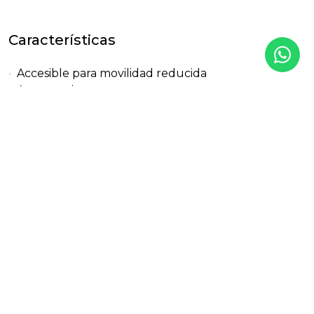
Características
Accesible para movilidad reducida
Aerotermia
Aire acondicionado
Almacén
Animales permitidos
Area de co-working
Armarios empotrados
Ascensor
Baño turco
Cerca de la ciudad
Cerca de playa / mar
Cerca del golf
Colegios cerca
Comunidad cerrada
Cristal doble