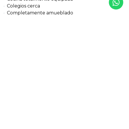
Colegios cerca
Completamente amueblado
Lado Playa
Parque infantil cercano
Servicios cercanos
Terraza cubierta
Terraza privada
Tiendas cerca
Transporte cercano
Trastero
Vistas al jardín
Más detalles
Referencia
Tipo de propiedad
318-02498IVO
Apartamento Planta Baja