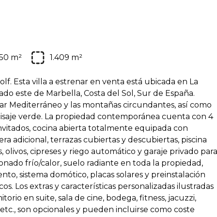
50 m²
1.409 m²
olf. Esta villa a estrenar en venta está ubicada en La
 lado este de Marbella, Costa del Sol, Sur de España.
mar Mediterráneo y las montañas circundantes, así como
aisaje verde. La propiedad contemporánea cuenta con 4
 invitados, cocina abierta totalmente equipada con
a adicional, terrazas cubiertas y descubiertas, piscina
 olivos, cipreses y riego automático y garaje privado par
nado frío/calor, suelo radiante en toda la propiedad,
nto, sistema domótico, placas solares y preinstalación
s. Los extras y características personalizadas ilustradas
rio en suite, sala de cine, bodega, fitness, jacuzzi,
, etc., son opcionales y pueden incluirse como coste