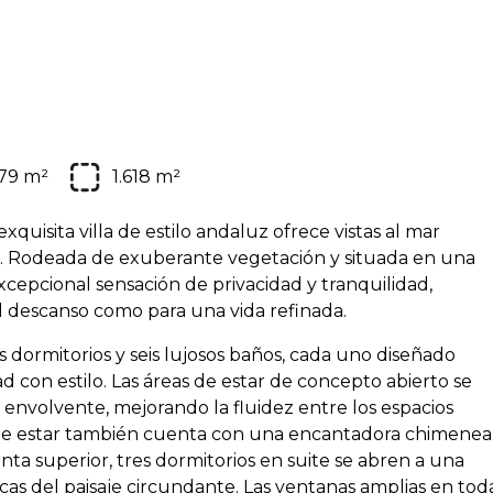
79 m²
1.618 m²
xquisita villa de estilo andaluz ofrece vistas al mar
. Rodeada de exuberante vegetación y situada en una
xcepcional sensación de privacidad y tranquilidad,
l descanso como para una vida refinada.
os dormitorios y seis lujosos baños, cada uno diseñado
on estilo. Las áreas de estar de concepto abierto se
nvolvente, mejorando la fluidez entre los espacios
la de estar también cuenta con una encantadora chimenea
anta superior, tres dormitorios en suite se abren a una
cas del paisaje circundante. Las ventanas amplias en tod