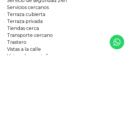
Servicio de seguridad 24h
Servicios cercanos
Terraza cubierta
Terraza privada
Tiendas cerca
Transporte cercano
Trastero
Vistas a la calle
Vistas a la montaña
Vistas a la piscina
Vistas al jardín
Vistas al mar
Vistas panorámicas
Vistas parciales al mar
Vistas urbanas
Más detalles