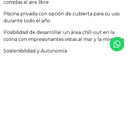
comidas al aire libre
Piscina privada con opción de cubierta para su uso
durante todo el año
Posibilidad de desarrollar un área chill-out en la
colina con impresionantes vistas al mar y la montaña
Sostenibilidad y Autonomía
Dos pozos privados de agua
20 paneles solares que abastecen de electricidad y
agua caliente
Sistema de gas para cocina y calefacción
Una oportunidad única de vivir en plena naturaleza
con la tranquilidad del entorno rural, sin renunciar a
la cercanía de las playas, campos de golf y animadas
localidades de la Costa del Sol.