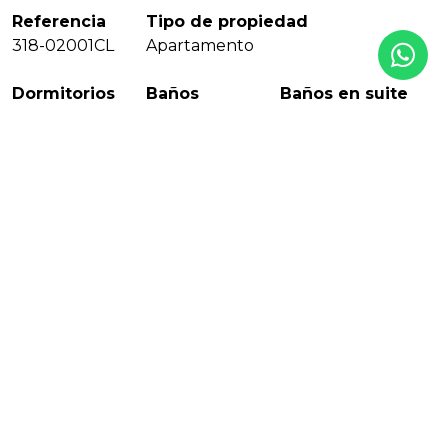
Referencia
Tipo de propiedad
318-02001CL
Apartamento
Dormitorios
Baños
Baños en suite
3
2
1
Construido
Terraza
Piscina
120 m²
38 m²
Comunitario
Jardín
Garaje
Comunitario
Comunitario
Año de construcción
Pisos
2003
1
Nivel
EPC
2
En Proceso