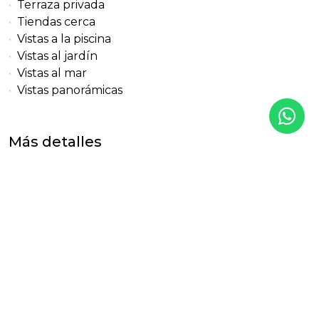
Terraza privada
Tiendas cerca
Vistas a la piscina
Vistas al jardín
Vistas al mar
Vistas panorámicas
Más detalles
Referencia
Tipo de propiedad
318-01999CL
Ático
Dormitorios
Baños
Baños en suite
3
3
2
Construido
Terraza
Piscina
154 m²
78 m²
Comunitario