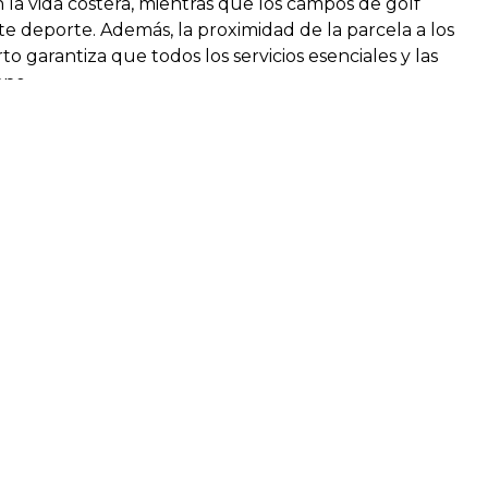
 la vida costera, mientras que los campos de golf
ste deporte. Además, la proximidad de la parcela a los
to garantiza que todos los servicios esenciales y las
ano.
de esta parcela son sus impresionantes vistas. Con vistas
s residentes podrán disfrutar de la impresionante
la comodidad de su propia casa. La posición elevada de la
sereno telón de fondo para un lujoso estilo de vida.
rcela cerca de colegios la convierte en una opción
 de accesibilidad a centros educativos e instalaciones
ilibrado para todos los miembros de la familia. Esta
oportunidad única para crear un hogar a medida en un
 combinando a la perfección lujo, comodidad y belleza