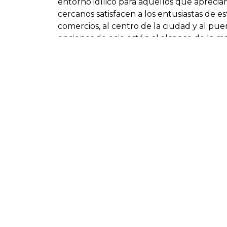
entorno idílico para aquellos que aprecian
cercanos satisfacen a los entusiastas de e
comercios, al centro de la ciudad y al puer
opciones de ocio estén al alcance de la m
Una de las características más destacadas 
tanto al mar como panorámicas, los futuro
belleza natural de la Costa del Sol desde 
parcela realza estas vistas, ofreciendo un 
Además, la ubicación estratégica de la pa
atractiva para las familias. La combinación
recreativas garantiza un estilo de vida equ
parcela en Valle Romano representa una 
de las zonas más codiciadas de Estepona,
natural.
Características