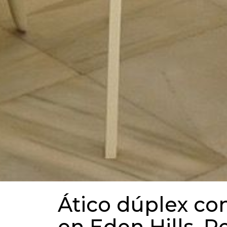
Ático dúplex con
en Eden Hills, R