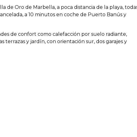
a de Oro de Marbella, a poca distancia de la playa, toda
 Cancelada, a 10 minutos en coche de Puerto Banús y
des de confort como calefacción por suelo radiante,
s terrazas y jardín, con orientación sur, dos garajes y
ermia
Ascensor
del mar / playa
Garaje subterráneo
 infantil
Piscina al aire libre
ios cercanos
Suelo radiante (toda la casa)
ización cerrada
Vistas a la piscina