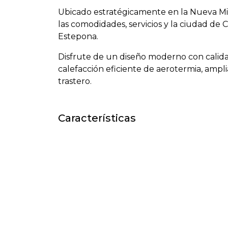
Ubicado estratégicamente en la Nueva Mill
las comodidades, servicios y la ciudad de
Estepona.
Disfrute de un diseño moderno con calida
calefacción eficiente de aerotermia, amplia
trastero.
Características
Accesible para movilidad
Aerot
reducida
Cerca del golf
Cerca 
Jacuzzi
Parque
Piscina infantil
Servic
Transporte cercano
Urban
Vistas al jardín