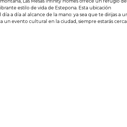
a montaña, Las Mesas Infinity Homes ofrece un refugio de
ibrante estilo de vida de Estepona. Esta ubicación
 día a día al alcance de la mano: ya sea que te dirijas a u
 a un evento cultural en la ciudad, siempre estarás cerca
Homes ha sido cuidadosamente diseñado para maximizar
onantes vistas. La orientación de cada bloque sigue la
o que todos los hogares disfruten de ese espectacular
 amplios y las generosas terrazas permiten un estilo de
ca del año.
nerosa terraza diseñada para disfrutar al aire libre. Ya
 o saboreando un café al amanecer, estos espacios
erráneo. Los áticos llevan el lujo aún más lejos, con
alables al mar.
mentos de dos y tres dormitorios se distribuye en tres
do una atmósfera de amplitud y serenidad. El conjunto
 amenidades tipo resort, que incluyen un centro