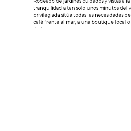
Rodeado de jardines cuidados y vistas a l
tranquilidad a tan solo unos minutos del v
privilegiada sitúa todas las necesidades del
café frente al mar, a una boutique local o
de todo.
Cada apartamento en Las Mesas Infinity 
la luz natural, la privacidad y las impresi
pendiente natural del terreno, asegurand
telón de fondo mediterráneo. Los espacios
vida elegante y cómodo en cualquier épo
Todos los apartamentos cuentan con una ge
sea tomando el sol, organizando una cena
amplían tu hogar hacia el cálido aire medit
amplias terrazas en la azotea y vistas inigu
Esta exclusiva colección de solo 18 aparta
elegantes edificios de baja altura, crean
residencial ofrece una completa gama de