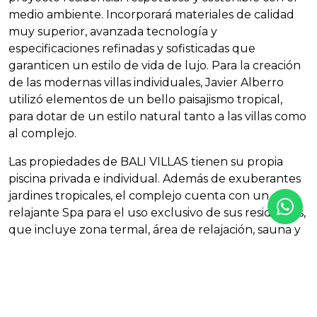
medio ambiente. Incorporará materiales de calidad
muy superior, avanzada tecnología y
especificaciones refinadas y sofisticadas que
garanticen un estilo de vida de lujo. Para la creación
de las modernas villas individuales, Javier Alberro
utilizó elementos de un bello paisajismo tropical,
para dotar de un estilo natural tanto a las villas como
al complejo.
Las propiedades de
BALI
VILLAS
tienen su propia
piscina privada e individual. Además de exuberantes
jardines tropicales, el complejo cuenta con un
relajante Spa para el uso exclusivo de sus residentes,
que incluye zona termal, área de relajación, sauna y
baño turco. Dispone de un gimnasio equipado con la
última tecnología deportiva y sistemas de música y
televisión. La exclusividad de las zonas comunes es
una de las piedras angulares del residencial
BALI
VILLAS
, pues aparte de las áreas mencionadas, podrá