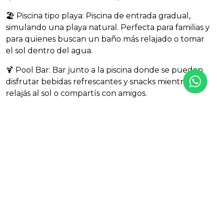
🏖️ Piscina tipo playa: Piscina de entrada gradual,
simulando una playa natural. Perfecta para familias y
para quienes buscan un baño más relajado o tomar
el sol dentro del agua.
🍹 Pool Bar: Bar junto a la piscina donde se pueden
disfrutar bebidas refrescantes y snacks mientras te
relajás al sol o compartís con amigos.
🏊 Piscina de nado: Diseñada para quienes prefieren
nadar por ejercicio o relajación, con carriles más
largos para una experiencia deportiva.
🌿 Área ajardinada: Espacios verdes bien cuidados
para pasear, descansar o leer un libro en un
ambiente natural.
🏐 Zona de Vóley Playa: Cancha de arena para jugar
al vóley y disfrutar de actividades al aire libre,