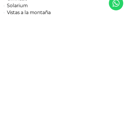
Solarium
Vistas a la montaña
Vistas al jardín
Vistas al mar
Propiedades disponibles
Tipo de
Construido
propiedad
125 m²
Apartamento
Precio
318-
1.182.500 €
02112MA
Tipo de
Construido
propiedad
161 m²
Atico Duplex