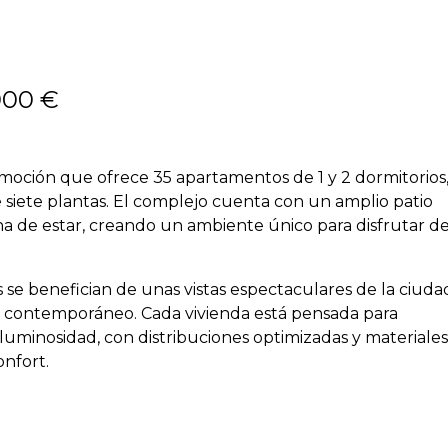
000 €
oción que ofrece 35 apartamentos de 1 y 2 dormitorios
e siete plantas. El complejo cuenta con un amplio patio
ona de estar, creando un ambiente único para disfrutar d
e benefician de unas vistas espectaculares de la ciuda
o contemporáneo. Cada vivienda está pensada para
a luminosidad, con distribuciones optimizadas y materiales
nfort.
a plaza de aparcamiento y un trastero en el precio, lo
añadido a cada hogar.