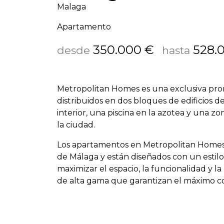
Malaga
Apartamento
350.000 €
528.
desde
hasta
Metropolitan Homes es una exclusiva prom
distribuidos en dos bloques de edificios d
interior, una piscina en la azotea y una z
la ciudad.
Los apartamentos en Metropolitan Homes s
de Málaga y están diseñados con un estil
maximizar el espacio, la funcionalidad y l
de alta gama que garantizan el máximo co
Además, todas las propiedades incluyen un
que aporta una mayor comodidad y valor 